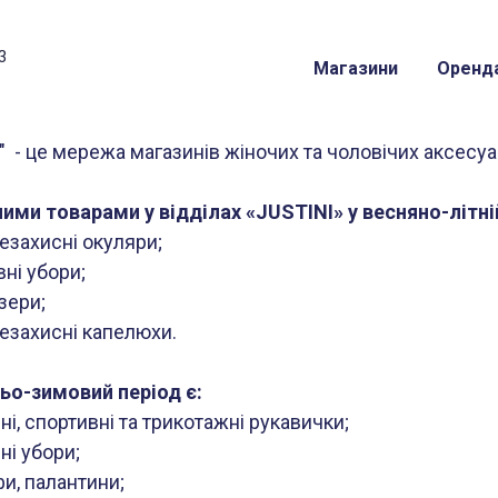
3
Магазини
Оренд
i" - це мережа магазинів жіночих та чоловічих аксесуа
ими товарами у відділах «JUSTINI» у весняно-літні
езахисні окуляри;
ні убори;
зери;
езахисні капелюхи.
ньо-зимовий період є:
ні, спортивні та трикотажні рукавички;
ні убори;
и, палантини;