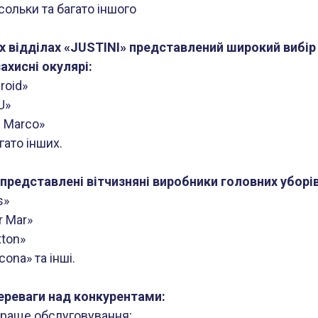
сольки та багато іншого
х відділах «JUSTINI» представлений широкий вибір
ахисні окулярі:
roid»
U»
i Marco»
гато інших.
представлені вітчизняні виробники головних уборів
s»
r Mar»
xton»
ona» та інші.
ереваги над конкурентами:
раще обслуговування;