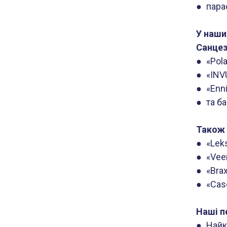
● пара
У наши
Санцез
● «Pola
● «INV
● «Enn
● та ба
Також 
● «Lek
● «Vee
● «Bra
● «Casc
Наші п
● Найк