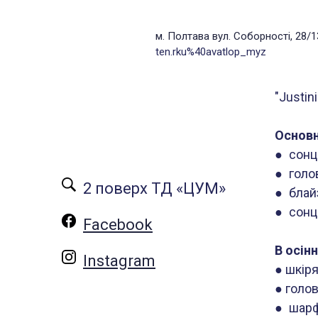
м. Полтава вул. Соборності, 28/1
ten.rku%40avatlop_myz
"Justin
Основн
● сонц
● голов
2 поверх ТД «ЦУМ»
● блай
● сонц
Facebook
В осін
Instagram
● шкіря
● голов
● шарф