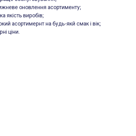
жневе оновлення асортименту;
а якість виробів;
кий асортимернт на будь-якй смак і вік;
ні ціни.