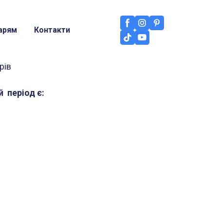
арям
Контакти
рів
й період є: