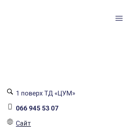
1 поверх ТД «ЦУМ»
066 945 53 07
C
айт